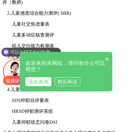
评（教师)
2.儿童感觉综合能力测评( SBB)
儿童社交焦虑量表
儿童多动症核查测评
幼儿交往能力检测表
可以介绍下你们的产品么
3.儿童孤独症评定量表(CARS)
×
欢迎来到本网站，请问有什么可以
婴幼儿孤独症判定量表 儿童孤独量表
帮您？
CABS儿童孤独症测评 CLS儿童孤独症测评
现在咨询
稍后再说
4.儿童抑郁自评量表
SDS抑郁自评量表
HRSD抑郁测评系统
儿童抑郁状态问卷DSI