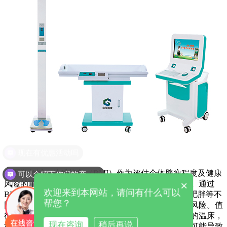
现在有优惠活动吗
在医学领域，体质指数（BMI）作为评估个体胖瘦程度及健康
可以介绍下你们的产品么
×
风险的重要工具，其计算依据正是身高与体重的比值。通过
欢迎来到本网站，请问有什么可以
BMI值，我们可以将个体划分为偏瘦、正常、超重、肥胖等不
帮您？
同类别，从而更直观地了解其体重状况及潜在的健康风险。值
得注意的是，肥胖不仅影响美观，更是多种慢性疾病的温床，
现在咨询
稍后再说
如糖尿病、高血压、心脑血管疾病等。而过度消瘦则可能导致