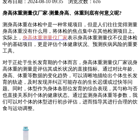
发布日期：2024-08-10 09:35 浏览次数：
616
身高体重测量仪厂家-测量身高、体重到底有何意义呢?
测身高体重在体检中是一种常规项目，但是人们往往觉得测量
身高体重没有什么用，将体检的焦点集中在其他检测项目上。
实际上，
身高体重测量仪厂家
表示身高体重测量仪不仅是体检
中的基础项目，更是评估个体健康状况、预测疾病风险的重要
工具。
对于正处于生长发育期的个体而言，身高体重测量仪厂家说身
高体重的测量是评估其成长状况的直接指标。通过对比年龄、
身高、体重等数据的变化趋势，可以清晰地描绘出个体生长发
育的轨迹，及时发现并纠正可能存在的生长迟缓或过快等问
题。同时，体型作为身体各部位发育的综合表现，其匀称与否
也直接关系到个体的健康状态。通过监测身高体重等参数，我
们可以对个体的体型进行初步评估，进而指导其进行合理的饮
食与运动调整。