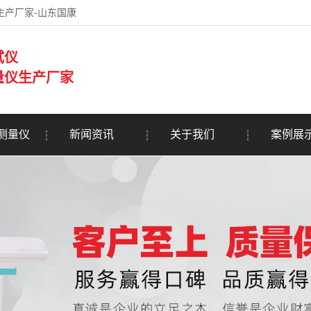
生产厂家-山东国康
试仪
量仪生产厂家
测量仪
新闻资讯
关于我们
案例展