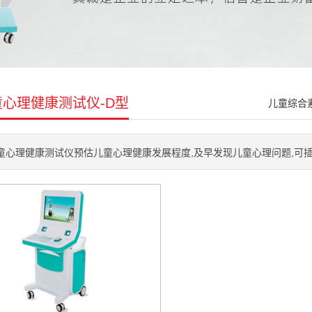
童心理健康测试仪-D型
儿童综合
童心理健康测试仪预估儿童心理健康发展程度,及早发现儿童心理问题,可