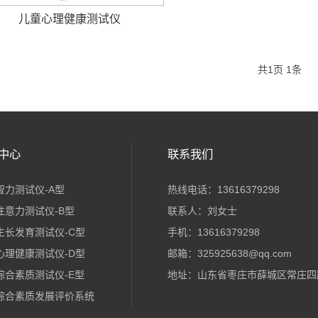
儿童心理健康测试仪
共
1
页
1
条
中心
联系我们
智力测试仪-A型
热线电话：13616379298
注意力测试仪-B型
联系人：刘女士
生长发育测试仪-C型
手机：13616379298
心理健康测试仪-D型
邮箱：325925638@qq.com
综合素质测试仪-E型
地址：山东省枣庄市薛城区常庄四
综合素质发展评价系统