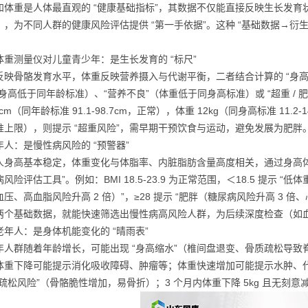
和体重是人体最直观的 “健康基础指标”，其数据不仅能直接反映生长发育状
），为不同人群的健康风险评估提供 “第一手依据”。这种 “基础数据→衍生
：
体重测量仪
对儿童青少年：是生长发育的 “标尺”
反映骨骼发育水平，体重反映营养摄入与代谢平衡，二者结合计算的 “身高别
（身高低于同年龄标准）、“营养不良”（体重低于同身高标准）或 “超重 /
5cm（同年龄标准 91.1-98.7cm，正常），体重 12kg（同身高标准 11
准上限），则提示 “超重风险”，需早期干预饮食与运动，避免发展为肥胖
年人：是慢性病风险的 “预警器”
人身高基本稳定，体重变化与体脂率、内脏脂肪含量高度相关，通过身高体重计算的
风险评估工具”。例如：BMI 18.5-23.9 为正常范围，＜18.5 提示 “
压、高血脂风险升高 2 倍）”，≥28 提示 “肥胖（糖尿病风险升高 3 倍、
两个基础数据，就能快速筛选出慢性病高风险人群，为后续深度检查（如血
老年人：是身体机能变化的 “晴雨表”
年人群随着年龄增长，可能出现 “身高缩水”（椎间盘退变、骨质疏松导致脊柱
体重下降可能提示消化吸收障碍、肿瘤等；体重快速增加可能提示水肿、代谢紊
质疏松风险”（骨骼脆性增加，易骨折）；3 个月内体重下降 5kg 且无