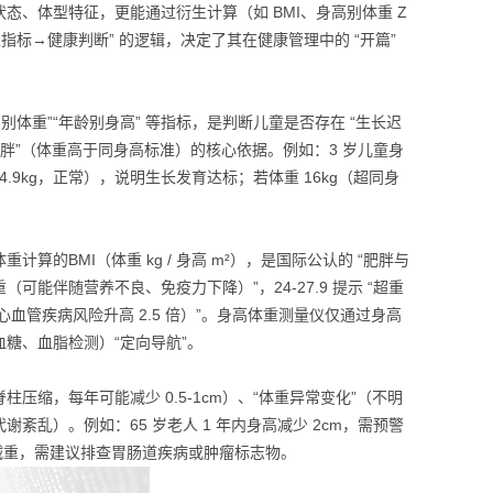
态、体型特征，更能通过衍生计算（如 BMI、身高别体重 Z
指标→健康判断” 的逻辑，决定了其在健康管理中的 “开篇”
体重”“年龄别身高” 等指标，是判断儿童是否存在 “生长迟
 肥胖”（体重高于同身高标准）的核心依据。例如：3 岁儿童身
.2-14.9kg，正常），说明生长发育达标；若体重 16kg（超同身
。
BMI（体重 kg / 身高 m²），是国际公认的 “肥胖与
低体重（可能伴随营养不良、免疫力下降）”，24-27.9 提示 “超重
心血管疾病风险升高 2.5 倍）”。
身高体重测量仪
仅通过身高
糖、血脂检测）“定向导航”。
压缩，每年可能减少 0.5-1cm）、“体重异常变化”（不明
乱）。例如：65 岁老人 1 年内身高减少 2cm，需预警
刻意减重，需建议排查胃肠道疾病或肿瘤标志物。