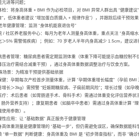
能亢进等问题；
检：将身高体重 + BMI 作为必检项目，对 BMI 异常人群出具 “健康建议
食”，低体重者建议 “增加蛋白质摄入 + 规律作息”），并跟踪后续干预效果
中老年健康管理：监测 “身体机能衰退信号”
院 / 社区养老服务中心：每月为老年人测量身高体重，重点关注 “身高缩水速
化＞5% 需警惕疾病）；例如：70 岁老人半年内身高减少 1.5cm，建议
；
病患者管理：糖尿病患者需定期监测体重（体重下降可能提示血糖控制不佳或并
降压治疗需结合减重干预），通过身高体重数据调整治疗与饮食方案。
 特殊场景：为精准干预提供基础依据
健：孕期每次产检首步测量体重，计算 “孕期体重增长幅度”（孕前 BMI 正
月增长＞3kg）需预警 “妊娠期糖尿病、子痫前期风险”；增长过慢（如孕晚期
医疗：术后患者（如胃肠道手术、骨科手术）需通过体重变化评估营养状况
 / 肠外营养支持）；康复期患者（如脑卒中患者）需通过身高体重计算 
械使用参数）。
理性应用：让 “基础数据” 真正服务于健康管理
身高体重测量是健康管理的 “基础一步”，但仍需避免误区，确保数据能科
 “单一数据” 判断健康：身高体重及 BMI 是 “初步筛查指标”，而非 “确诊