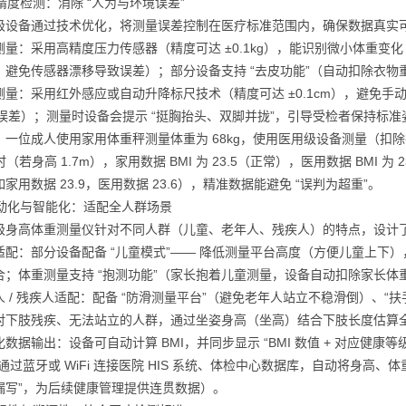
高精度检测：消除 “人为与环境误差”
级设备通过技术优化，将测量误差控制在医疗标准范围内，确保数据真实
测量：采用高精度压力传感器（精度可达 ±0.1kg），能识别微小体重变化（
，避免传感器漂移导致误差）；部分设备支持 “去皮功能”（自动扣除衣
测量：采用红外感应或自动升降标尺技术（精度可达 ±0.1cm），避免手动
m 误差）；测量时设备会提示 “挺胸抬头、双脚并拢”，引导受检者保持标
：一位成人使用家用体重秤测量体重为 68kg，使用医用级设备测量（扣除衣物
 时（若身高 1.7m），家用数据 BMI 为 23.5（正常），医用数据 BMI
家用数据 23.9，医用数据 23.6），精准数据能避免 “误判为超重”。
 自动化与智能化：适配全人群场景
级身高体重测量仪针对不同人群（儿童、老年人、残疾人）的特点，设计
适配：部分设备配备 “儿童模式”—— 降低测量平台高度（方便儿童上下）
合；体重测量支持 “抱测功能”（家长抱着儿童测量，设备自动扣除家长
人 / 残疾人适配：配备 “防滑测量平台”（避免老年人站立不稳滑倒）、“
对下肢残疾、无法站立的人群，通过坐姿身高（坐高）结合下肢长度估算
数据输出：设备可自动计算 BMI，并同步显示 “BMI 数值 + 对应健康等级”
通过蓝牙或 WiFi 连接医院 HIS 系统、体检中心数据库，自动将身高、
漏写”，为后续健康管理提供连贯数据）。