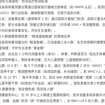
 合规性与溯源性：符合医疗检测标准
级身高体重测量仪需通过国家医疗器械注册审批（如 NMPA 认证），其测
79-2021）等行业标准，确保数据可溯源、可用于临床诊断：
认证：设备需定期（通常每年 1 次）通过国家计量部门检测，获取计量
记录：部分设备具备 “测量记录存储功能”（可存储 1000 + 条测量数
年内的身高体重变化，评估生长速率）。
全人群健康管理场景：“精准基础数据” 的落地应用
级身高体重测量仪的 “精准数据”，已深度融入全人群、全生命周期的健康管
儿童保健：守护生长发育 “黄金期”
期：出生后 1 小时内测量身高（身长）、体重，判断是否为 “低出生体重儿”
监测营养摄入，预防发育迟缓；巨大儿需预警 “儿童期肥胖风险”；
期（0-3 岁）：每 3 个月测量 1 次，通过 “身高别体重 Z 评分（WHZ）
 “营养不良”，需调整喂养方案（如增加奶量、补充辅食）；若 WHZ＞2，
（6-12 岁）：每半年测量 1 次，结合 BMI 判断是否超重 / 肥胖（儿童 B
儿童早期干预（如增加户外运动、减少屏幕时间），避免发展为青少年肥
成人健康筛查：锁定慢性病 “高风险人群”
康服务中心：为 35 岁以上人群建立健康档案时，首步测量身高体重并计算 B
压、血糖、血脂” 检测（即 “代谢综合征筛查”）；对 BMI＜18.5 的