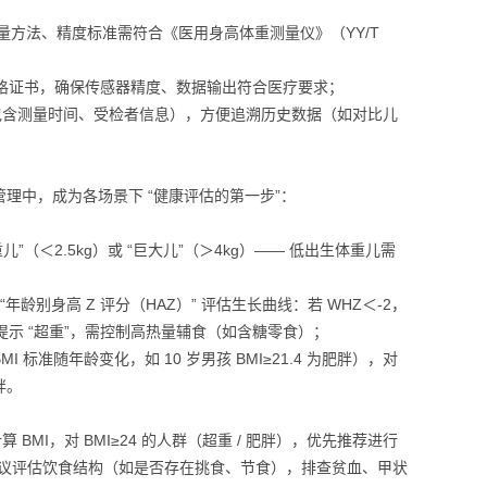
量方法、精度标准需符合《医用身高体重测量仪》（YY/T
合格证书，确保传感器精度、数据输出符合医疗要求；
据，包含测量时间、受检者信息），方便追溯历史数据（如对比儿
理中，成为各场景下 “健康评估的第一步”：
（＜2.5kg）或 “巨大儿”（＞4kg）—— 低出生体重儿需
”“年龄别身高 Z 评分（HAZ）” 评估生长曲线：若 WHZ＜-2，
提示 “超重”，需控制高热量辅食（如含糖零食）；
MI 标准随年龄变化，如 10 岁男孩 BMI≥21.4 为肥胖），对
胖。
MI，对 BMI≥24 的人群（超重 / 肥胖），优先推荐进行
人群，建议评估饮食结构（如是否存在挑食、节食），排查贫血、甲状