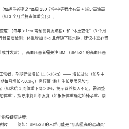
”（如超重者建议 “每周 150 分钟中等强度有氧 + 减少高油高
（如 3 个月后复查体重变化）。
度”（每年＞1cm 需预警骨质疏松）和 “体重变化”（3 个月
进行骨密度检测；体重增加 3kg 且伴随下肢水肿，建议排查心肾
发症），高血压患者需关注 BMI（BMI≥24 的高血压患
常者，孕期建议增长 11.5-16kg）—— 增长过快（如孕中
每月增长＜0.3kg）需预警 “胎儿生长受限风险”；
（如术后 1 周体重下降＞3%，提示营养摄入不足，需调整
“理想体重”，指导康复训练强度（如根据体重确定轮椅承重、康
学指导健康决策：
依据”—— 例如：BMI≥28 的人群可能是 “肌肉量高的运动员”