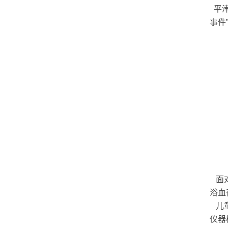
平津
事件
面对
浴血
儿童
仪器