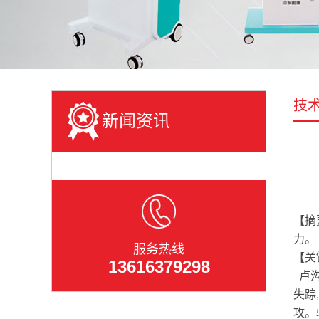
技
新闻资讯
【摘
力。
服务热线
【关
13616379298
卢沟
失踪
攻。